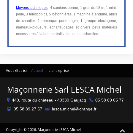
Moyens techniques
: 4 camions benne, 1 grus de 18 m, 1 mini-
pelle, 3 téléscopics, 5 bétonnières, 1 machine à enduire, abris
de chantier, 1 remorque porte-engin, 1 groupe électogène,
marteaux-piqueurs, échaffaudages et divers petis matériels
nécessaires à la bonne réalisation de nos chantiers.
Vous êtes ici :
Accueil
.
L'entreprise
Maçonnerie Sarl LESCA Michel
440, route du château - 40330 Gaujacq
05 58 89 05 77
05 58 89 27 57
lesca.michel@orange.fr
Copyright © 2026. Maçonnerie LESCA Michel.